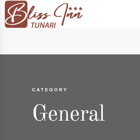
 14:00 și 20:00
+40 74998 8808
| e-mail:
contact@blissinn.ro
CATEGORY
General