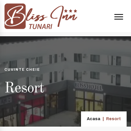
 14:00 și 20:00
+40 74998 8808
| e-mail:
contact@blissinn.ro
CUVINTE CHEIE
Resort
Acasa
Resort