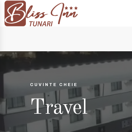
 14:00 și 20:00
+40 74998 8808
| e-mail:
contact@blissinn.ro
CUVINTE CHEIE
Travel