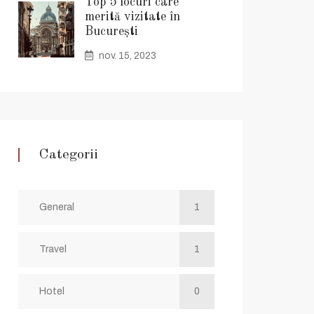
Top 5 locuri care
merită vizitate în
București
nov. 15, 2023
Categorii
General
1
Travel
1
Hotel
0