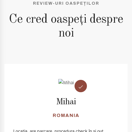
REVIEW-URI OASPEȚILOR
Ce cred oaspeți despre
noi
Mihai
ROMANIA
Locația, are parcare, procedura check în și ouț.