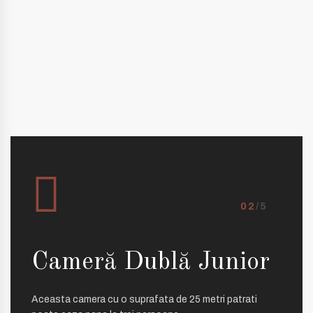
02
/5
Cameră Dublă Junior
Ca
Aceasta camera cu o suprafata de 25 metri patrati
Camera