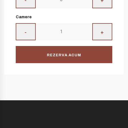
-
+
Camere
-
+
REZERVA ACUM