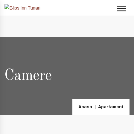
 și 20:00
+40 74998 8808
| e-mail:
contact@blissinn.ro
|
Camere
Acasa
Apartament