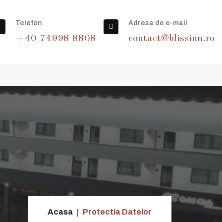
98 8808
| e-mail:
contact@blissinn.ro
|
Check in-ul
Telefon
Adresa de e-mail
+40 74998 8808
contact@blissinn.ro
Acasa
Protectia Datelor