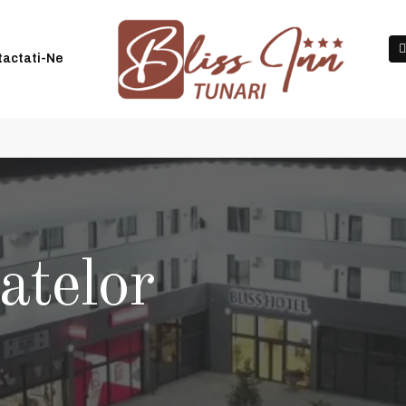
|
Check in-ul se face între orele 14:00 și 20:00
+40 749
tactati-Ne
atelor