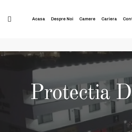
 14:00 și 20:00
+40 74998 8808
| e-mail:
contact@blissinn.ro
Acasa
Despre Noi
Camere
Cariera
Con
Protectia D