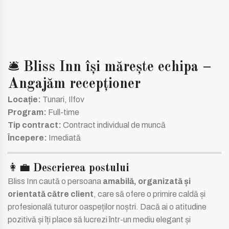
🛎️
Bliss Inn își mărește echipa –
Angajăm recepționer
Locație:
Tunari, Ilfov
Program:
Full-time
Tip contract:
Contract individual de muncă
Începere:
Imediată
👩‍💼
Descrierea postului
Bliss Inn caută o persoana
amabilă, organizată și
orientată către client
, care să ofere o primire caldă și
profesională tuturor oaspeților noștri. Dacă ai o atitudine
pozitivă și îți place să lucrezi într-un mediu elegant și