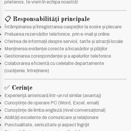
prietenos, te vrem în echipa noastră!
📋
Responsabilități principale
Întâmpinarea și înregistrarea oaspeților la sosire și plecare
Preluarea rezervărilor telefonice, prin e-mail și online
Oferirea de informații despre servicii, tarife și atracții locale
Menținerea evidenței corecte a încasărilor și plăților
Gestionarea corespondenței și a apelurilor telefonice
Colaborarea eficientă cu celelalte departamente
(curățenie, întreținere)
✅
Cerințe
Experiență anterioară într-un rol similar (avantaj)
Cunoștințe de operare PC (Word, Excel, email)
Cunoștințe de limba engleză (nivel conversațional)
Abilități excelente de comunicare și relaționare
Punctualitate, seriozitate și aspect îngrijit