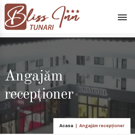
 14:00 și 20:00
+40 74998 8808
| e-mail:
contact@blissinn.ro
Angajăm
recepționer
Acasa
Angajăm recepționer