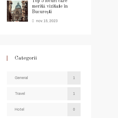
Top 5 locuri care
merită vizitate în
București
nov. 15, 2023
Categorii
General
1
Travel
1
Hotel
0