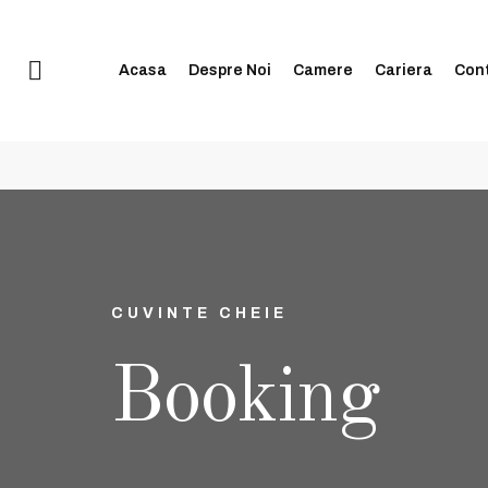
:00 și 20:00
+40 74998 8808
| e-mail:
contact@blissinn.ro
Acasa
Despre Noi
Camere
Cariera
Con
CUVINTE CHEIE
Booking