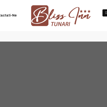
|
Check in-ul se face între orele 14:00 și 20:00
+40 74998
tactati-Ne