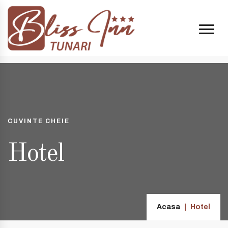
:00 și 20:00
+40 74998 8808
| e-mail:
contact@blissinn.ro
|
CUVINTE CHEIE
Hotel
Acasa
Hotel