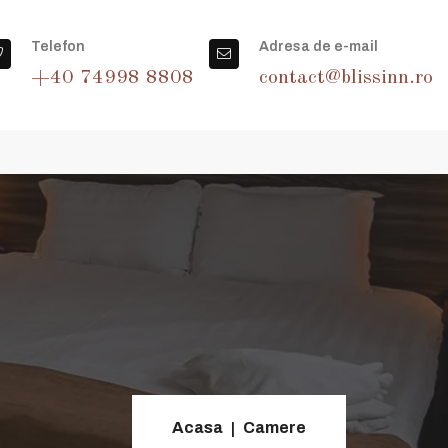
8 8808
| e-mail:
contact@blissinn.ro
|
Check in-ul 
Telefon
Adresa de e-mail
+40 74998 8808
contact@blissinn.ro
Acasa
Camere