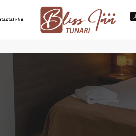
|
Check in-ul se face între orele 14:00 și 20:00
+40 7499
tactati-Ne