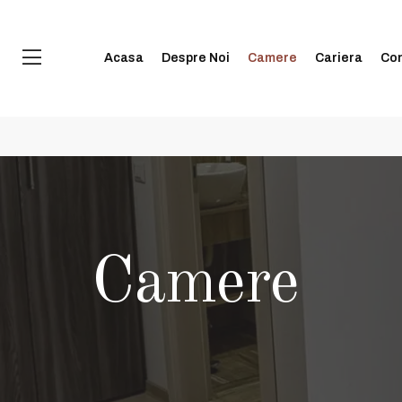
14:00 și 20:00
+40 74998 8808
| e-mail:
contact@blissinn.ro
Acasa
Despre Noi
Camere
Cariera
Con
Camere