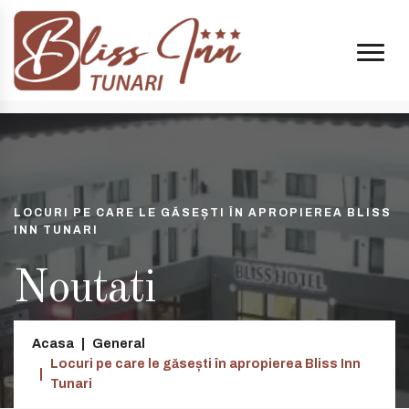
e 14:00 și 20:00
+40 74998 8808
| e-mail:
contact@blissinn.ro
LOCURI PE CARE LE GĂSEȘTI ÎN APROPIEREA BLISS
INN TUNARI
Noutati
Acasa
General
Locuri pe care le găsești în apropierea Bliss Inn
Tunari