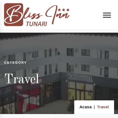
 14:00 și 20:00
+40 74998 8808
| e-mail:
contact@blissinn.ro
CATEGORY
Travel
Acasa
Travel