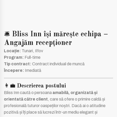
🛎️
Bliss Inn își mărește echipa –
Angajăm recepționer
Locație:
Tunari, Ilfov
Program:
Full-time
Tip contract:
Contract individual de muncă
Începere:
Imediată
👩‍💼
Descrierea postului
Bliss Inn caută o persoana
amabilă, organizată și
orientată către client
, care să ofere o primire caldă și
profesională tuturor oaspeților noștri. Dacă ai o atitudine
pozitivă și îți place să lucrezi într-un mediu elegant și