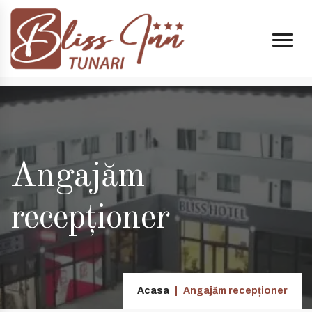
14:00 și 20:00
+40 74998 8808
| e-mail:
contact@blissinn.ro
Angajăm
recepționer
Acasa
Angajăm recepționer