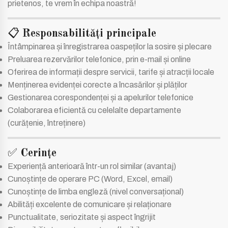
prietenos, te vrem în echipa noastră!
📋
Responsabilități principale
Întâmpinarea și înregistrarea oaspeților la sosire și plecare
Preluarea rezervărilor telefonice, prin e-mail și online
Oferirea de informații despre servicii, tarife și atracții locale
Menținerea evidenței corecte a încasărilor și plăților
Gestionarea corespondenței și a apelurilor telefonice
Colaborarea eficientă cu celelalte departamente
(curățenie, întreținere)
✅
Cerințe
Experiență anterioară într-un rol similar (avantaj)
Cunoștințe de operare PC (Word, Excel, email)
Cunoștințe de limba engleză (nivel conversațional)
Abilități excelente de comunicare și relaționare
Punctualitate, seriozitate și aspect îngrijit