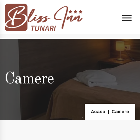
4:00 și 20:00
+40 74998 8808
| e-mail:
contact@blissinn.ro
Camere
Acasa
Camere